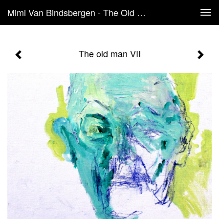
Mimi Van Bindsbergen - The Old Man VII
Tog
navi
The old man VII