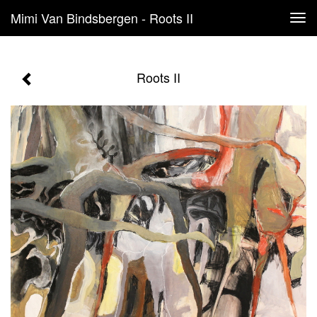
Mimi Van Bindsbergen - Roots II
Tog
navi
Roots II