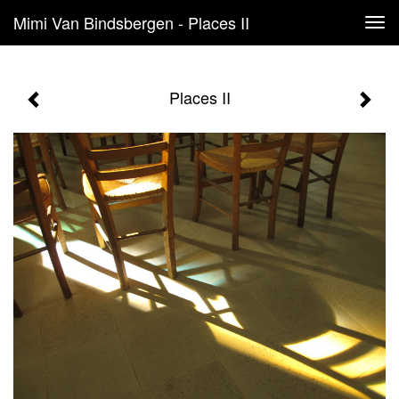
Mimi Van Bindsbergen - Places II
Tog
navi
Places II