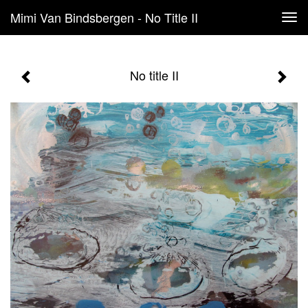
Mimi Van Bindsbergen - No Title II
Tog
navi
No title II