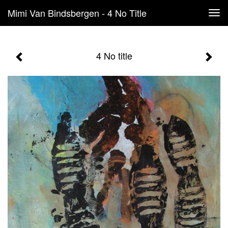
Mimi Van Bindsbergen - 4 No Title
Tog
navi
4 No title