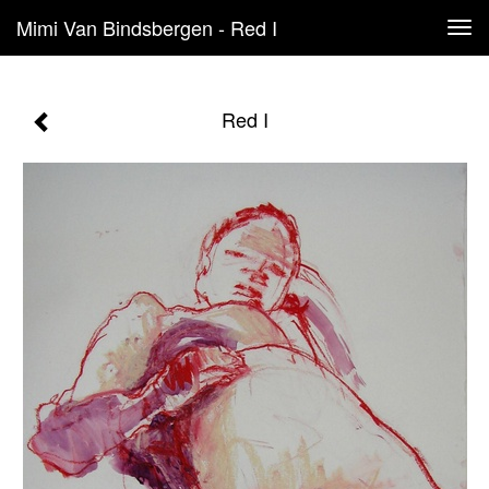
Mimi Van Bindsbergen - Red I
Tog
navi
Red I